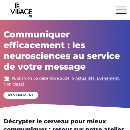
Le Village by CA Sud Rhône Alpes
Aller au contenu
Communiquer
efficacement : les
neurosciences au service
de votre message
Publish on 06 décembre 2024 in
Actualités
,
Evénement
,
Non classé
#ÉVÉNEMENT
Décrypter le cerveau pour mieux
communiquer : retour sur notre atelier