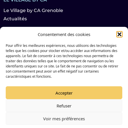
Le Village by CA Grenoble
Actualités
Consentement des cookies
LES HABITANTS
Pour offrir les meilleures expériences, nous utilisons des technologies
Startups
telles que les cookies pour stocker et/ou accéder aux informations des
Partenaires
appareils. Le fait de consentir à ces technologies nous permettra de
traiter des données telles que le comportement de navigation ou les
identifiants uniques sur ce site. Le fait de ne pas consentir ou de retirer
son consentement peut avoir un effet négatif sur certaines
Suivez notre actualité sur les réseaux sociaux
caractéristiques et fonctions.
Instagram de Le Village by CA Sud Rhône Alpes
LinkedIn de Le Village by CA Sud Rhône Alpes
YouTube de Le Village by CA Sud Rhône Alpes
Accepter
Refuser
© 2025 VILLAGE BY CA - TOUS DROITS RESERVÉS
Voir mes préférences
Mentions Légales