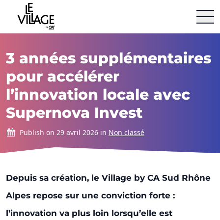
Le Village by CA Sud Rhône Alpes
Aller au contenu
3 années supplémentaires
pour accélérer
l’innovation locale avec
Supernova Invest
Publish on 29 avril 2026 in
Non classé
Depuis sa création, le
Village by CA Sud Rhône
Alpes
repose sur une conviction forte :
l’innovation va plus loin lorsqu’elle est