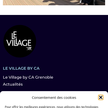
LE VILLAGE BY CA
Le Village by CA Grenoble
Actualités
Consentement des cookies
LES HABITANTS
Pour offrir les meilleures expériences, nous utilisons des technologies
Startups